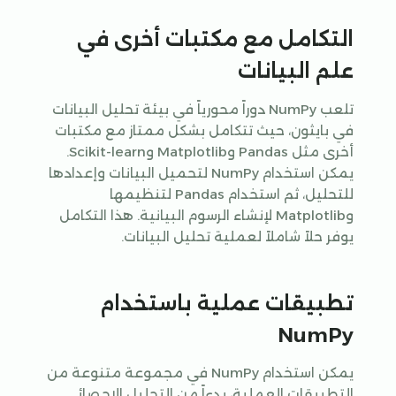
التكامل مع مكتبات أخرى في
علم البيانات
تلعب NumPy دوراً محورياً في بيئة تحليل البيانات
في بايثون، حيث تتكامل بشكل ممتاز مع مكتبات
أخرى مثل Pandas وMatplotlib وScikit-learn.
يمكن استخدام NumPy لتحميل البيانات وإعدادها
للتحليل، ثم استخدام Pandas لتنظيمها
وMatplotlib لإنشاء الرسوم البيانية. هذا التكامل
يوفر حلاً شاملاً لعملية تحليل البيانات.
تطبيقات عملية باستخدام
NumPy
يمكن استخدام NumPy في مجموعة متنوعة من
التطبيقات العملية، بدءاً من التحليل الإحصائي