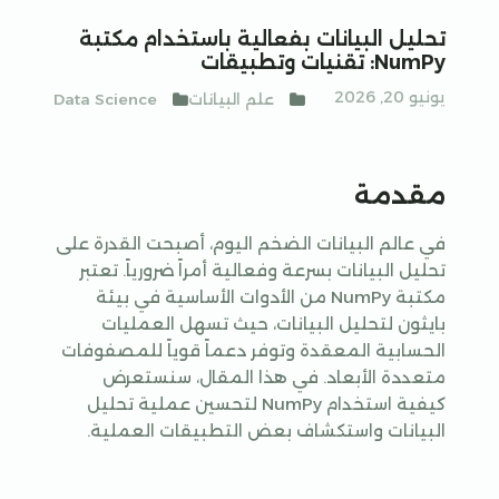
تحليل البيانات بفعالية باستخدام مكتبة
NumPy: تقنيات وتطبيقات
يونيو 20, 2026
علم البيانات
Data Science
مقدمة
في عالم البيانات الضخم اليوم، أصبحت القدرة على
تحليل البيانات بسرعة وفعالية أمراً ضرورياً. تعتبر
مكتبة NumPy من الأدوات الأساسية في بيئة
بايثون لتحليل البيانات، حيث تسهل العمليات
الحسابية المعقدة وتوفر دعماً قوياً للمصفوفات
متعددة الأبعاد. في هذا المقال، سنستعرض
كيفية استخدام NumPy لتحسين عملية تحليل
البيانات واستكشاف بعض التطبيقات العملية.