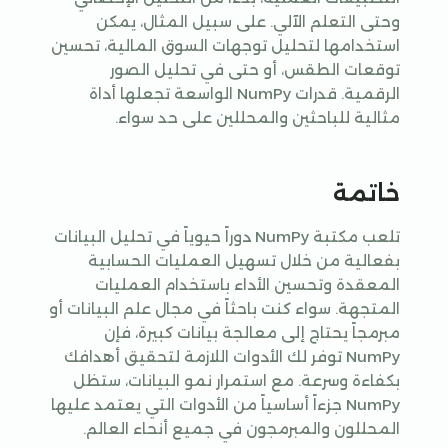
وحتى التعلم الآلي. على سبيل المثال، يمكن
استخدامها لتحليل توجهات السوق المالية، تحسين
توقعات الطقس، أو حتى في تحليل الصور
الرقمية. قدرات NumPy الواسعة تجعلها أداة
مثالية للباحثين والمحللين على حد سواء.
خاتمة
تلعب مكتبة NumPy دوراً حيوياً في تحليل البيانات
بفعالية من خلال تسهيل العمليات الحسابية
المعقدة وتحسين الأداء باستخدام العمليات
المتجهة. سواء كنت باحثاً في مجال علم البيانات أو
مبرمجاً يحتاج إلى معالجة بيانات كبيرة، فإن
NumPy توفر لك الأدوات اللازمة لتحقيق أهدافك
بكفاءة وسرعة. مع استمرار نمو البيانات، ستظل
NumPy جزءاً أساسياً من الأدوات التي يعتمد عليها
المحللون والمبرمجون في جميع أنحاء العالم.