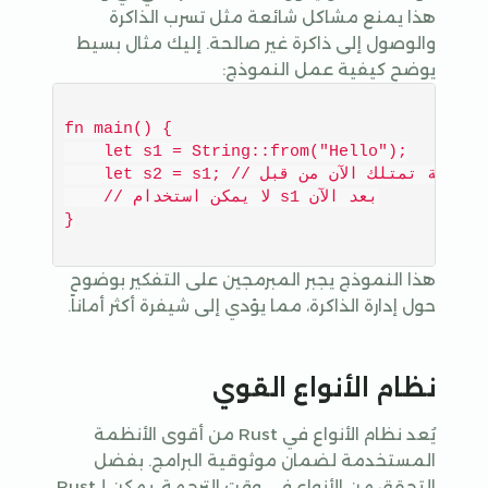
هذا يمنع مشاكل شائعة مثل تسرب الذاكرة
والوصول إلى ذاكرة غير صالحة. إليك مثال بسيط
يوضح كيفية عمل النموذج:
fn main() {

    let s1 = String::from("Hello");

    let s2 = s1; // السلسلة تمتلك الآن من قبل s2

    // لا يمكن استخدام s1 بعد الآن

هذا النموذج يجبر المبرمجين على التفكير بوضوح
حول إدارة الذاكرة، مما يؤدي إلى شيفرة أكثر أماناً.
نظام الأنواع القوي
يُعد نظام الأنواع في Rust من أقوى الأنظمة
المستخدمة لضمان موثوقية البرامج. بفضل
التحقق من الأنواع في وقت الترجمة، يمكن لـRust